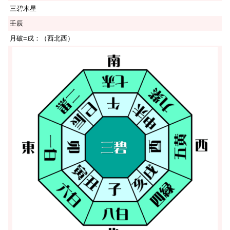
三碧木星
壬辰
月破=戌：（西北西）