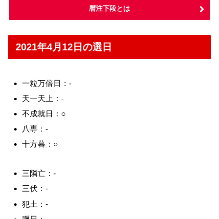
暦注下段とは
2021年4月12日の選日
一粒万倍日：-
天一天上：-
不成就日：○
八専：-
十方暮：○
三隣亡：-
三伏：-
犯土：-