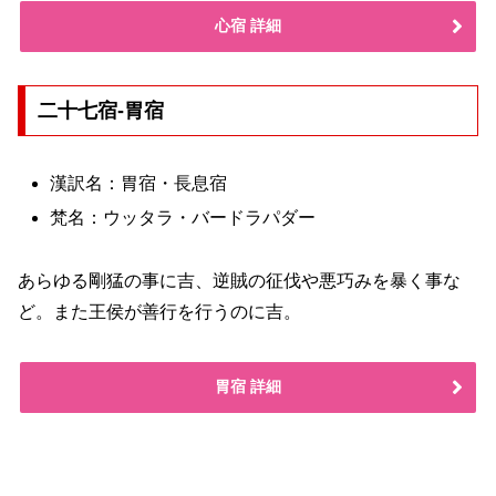
心宿 詳細
二十七宿-胃宿
漢訳名：胃宿・長息宿
梵名：ウッタラ・バードラパダー
あらゆる剛猛の事に吉、逆賊の征伐や悪巧みを暴く事な
ど。また王侯が善行を行うのに吉。
胃宿 詳細