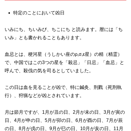
特定のことにおいて凶日
いみにち、ちいみび、ちこにち と読みます。暦には「ち
いみ」とも書かれることもあります。
血忌とは、梗河星（うしかい座のρ,σ,ε星）の精（精霊）
で、中国ではこの3つの星を「殺忌」「日忌」「血忌」と
呼んで、殺伐の気を司るとしていました。
この日は血を見ることが凶で、特に鍼灸、刑戮（死刑執
行）、狩猟などが凶とされています。
月は節月ですが、1月が丑の日、2月が未の日、3月が寅の
日、4月が申の日、5月が卯の日、6月が酉の日、7月が辰
の日、8月が戌の日、9月が巳の日、10月が亥の日、11月