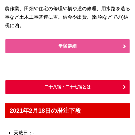
農作業、田畑や住宅の修理や橋や道の修理、用水路を造る
事など土木工事関連に吉。借金や出費、(穀物などでの)納
税に凶。
畢宿 詳細
二十八宿・二十七宿とは
2021年2月18日の暦注下段
天赦日：-