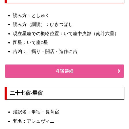
読み方：としゅく
読み方（訓読）：ひきつぼし
現在星座での概略位置：いて座中央部（南斗六星）
距星：いて座φ星
吉凶：土掘り・開店・造作に吉
斗宿 詳細
二十七宿-畢宿
漢訳名：畢宿・長育宿
梵名：アシュヴィニー