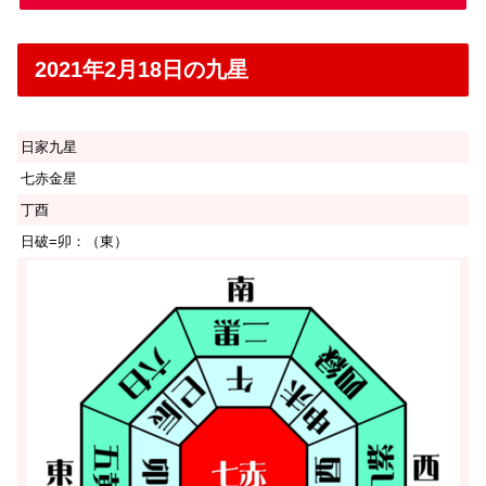
2021年2月18日の九星
日家九星
七赤金星
丁酉
日破=卯：（東）