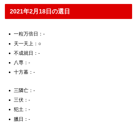
2021年2月18日の選日
一粒万倍日：-
天一天上：○
不成就日：-
八専：-
十方暮：-
三隣亡：-
三伏：-
犯土：-
臘日：-