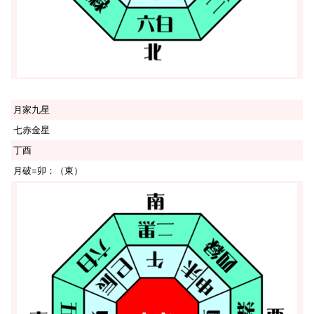
月家九星
七赤金星
丁酉
月破=卯：（東）