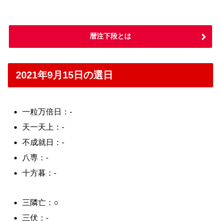
暦注下段とは
2021年9月15日の選日
一粒万倍日：-
天一天上：-
不成就日：-
八専：-
十方暮：-
三隣亡：○
三伏：-