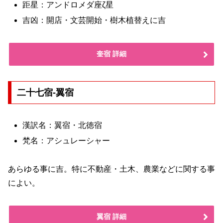
距星：アンドロメダ座ζ星
吉凶：開店・文芸開始・樹木植替えに吉
奎宿 詳細
二十七宿-翼宿
漢訳名：翼宿・北徳宿
梵名：アシュレーシャー
あらゆる事に吉。特に不動産・土木、農業などに関する事
によい。
翼宿 詳細