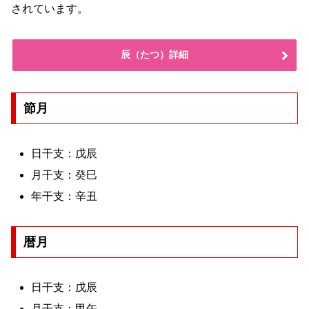
されています。
辰（たつ）詳細
節月
日干支：戊辰
月干支：癸巳
年干支：辛丑
暦月
日干支：戊辰
月干支：甲午