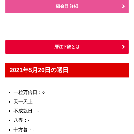
凶会日 詳細
暦注下段とは
2021年5月20日の選日
一粒万倍日：○
天一天上：-
不成就日：-
八専：-
十方暮：-