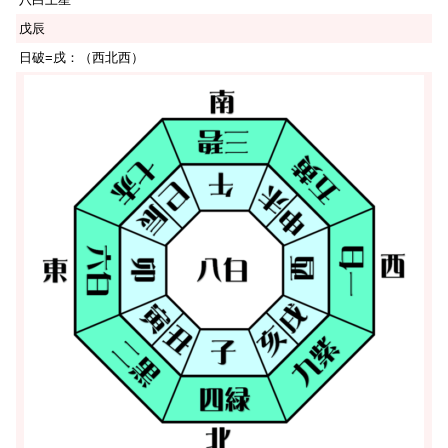
戊辰
日破=戌：（西北西）