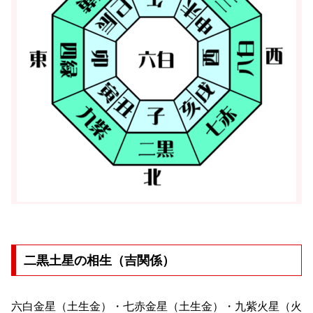
二黒土星の相生（吉関係）
六白金星（土生金）・七赤金星（土生金）・九紫火星（火