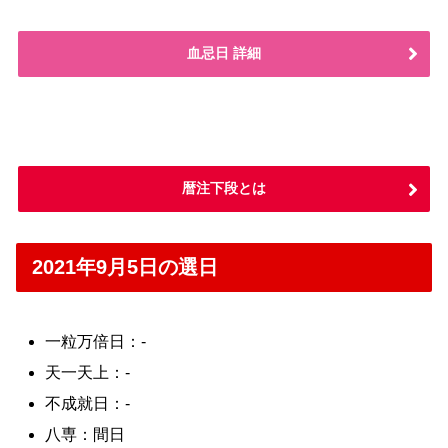
血忌日 詳細
暦注下段とは
2021年9月5日の選日
一粒万倍日：-
天一天上：-
不成就日：-
八専：間日