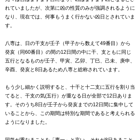
れていましたが、次第に凶の性質のみが強調されるように
なり、現在では、何事もうまく行かない凶日とされていま
す。
八専は、日の干支が壬子（甲子から数えて49番目）から
癸亥（同60番目）の間の12日間の中に干、支ともに同じ
五行となるものが壬子、甲寅、乙卯、丁巳、己未、庚申、
辛酉、癸亥と8日あるため八専と総称されています。
もう少し細かく説明すると、十干と十二支に五行を割り当
てると、干支の気(五行）が重なる日が全部で12日ありま
す。そのうち8日が壬子から癸亥までの12日間に集中して
いることから、この期間は特別な期間であると考えられる
ようになりました。
同気が重なることを「専一」と言い、それが8日あること