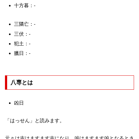
十方暮：-
三隣亡：-
三伏：-
犯土：-
臘日：-
八専とは
凶日
「はっせん」と読みます。
元々は吉はますます吉になり、凶はますます凶となるとさ