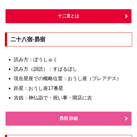
十二直とは
二十八宿-昴宿
読み方：ぼうしゅく
読み方（訓読）：すばるぼし
現在星座での概略位置：おうし座（プレアデス）
距星：おうし座17番星
吉凶：神仏詣で・祝い事・開店に吉
昴宿 詳細