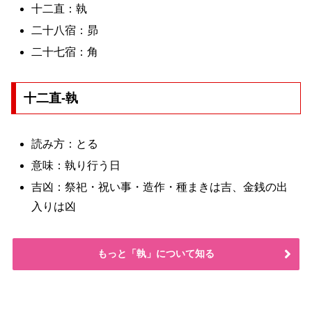
十二直：執
二十八宿：昴
二十七宿：角
十二直-執
読み方：とる
意味：執り行う日
吉凶：祭祀・祝い事・造作・種まきは吉、金銭の出
入りは凶
もっと「執」について知る