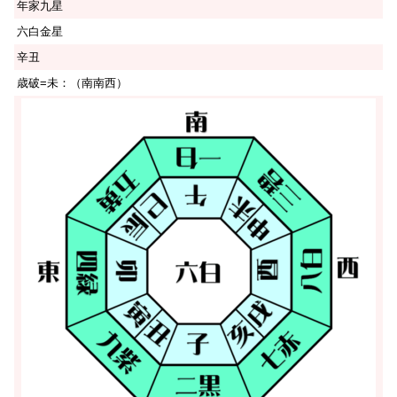
年家九星
六白金星
辛丑
歳破=未：（南南西）