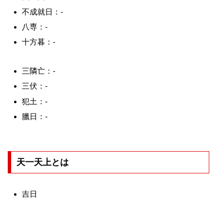
不成就日：-
八専：-
十方暮：-
三隣亡：-
三伏：-
犯土：-
臘日：-
天一天上とは
吉日