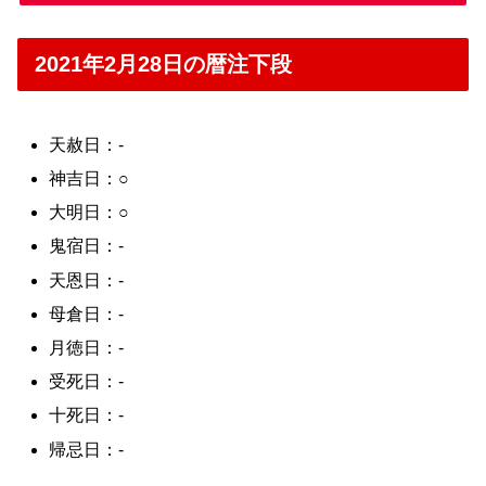
2021年2月28日の暦注下段
天赦日：-
神吉日：○
大明日：○
鬼宿日：-
天恩日：-
母倉日：-
月徳日：-
受死日：-
十死日：-
帰忌日：-