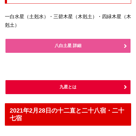
一白水星（土剋水）・三碧木星（木剋土）・四緑木星（木
剋土）
八白土星 詳細
九星とは
2021年2月28日の十二直と二十八宿・二十
七宿