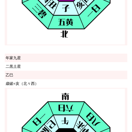
年家九星
二黒土星
乙巳
歳破=亥（北々西）