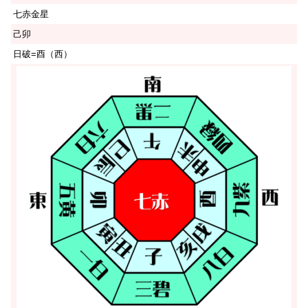
七赤金星
己卯
日破=酉（西）