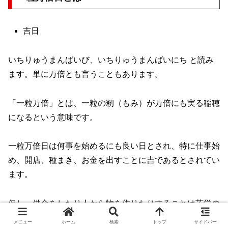
吉日
いちりゅうまんばいび、いちりゅうまんばいにち と読み
ます。単に万倍とも言うこともあります。
「一粒万倍」とは、一粒の籾（もみ）が万倍にも実る稲穂
になるという意味です。
一粒万倍日は何事を始めるにも良い日とされ、特に仕事始
め、開店、種まき、お金を出すことに吉であるとされてい
ます。
但し、借金をしたり人から物を借りたりすることは苦労の
種が万倍になるので凶とされるので、気をつけた方がいい
メニュー
ホーム
検索
トップ
サイドバー