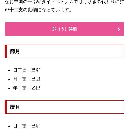
なお中国の一部やタイ・ベトナムではうさぎの代わりに猫
が十二支の動物になっています。
卯（う）詳細
節月
日干支：己卯
月干支：己丑
年干支：乙巳
暦月
日干支：己卯