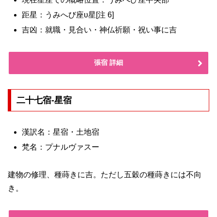
距星：うみへび座υ星[注 6]
吉凶：就職・見合い・神仏祈願・祝い事に吉
張宿 詳細
二十七宿-星宿
漢訳名：星宿・土地宿
梵名：プナルヴァスー
建物の修理、種蒔きに吉。ただし五穀の種蒔きには不向
き。