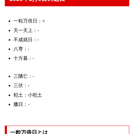
一粒万倍日：○
天一天上：-
不成就日：-
八専：-
十方暮：-
三隣亡：-
三伏：-
犯土：小犯土
臘日：-
一粒万倍日とは