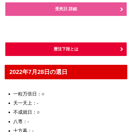
受死日 詳細
暦注下段とは
2022年7月28日の選日
一粒万倍日：○
天一天上：-
不成就日：○
八専：-
十方暮：-