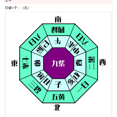
壬午
日破=子：（北）