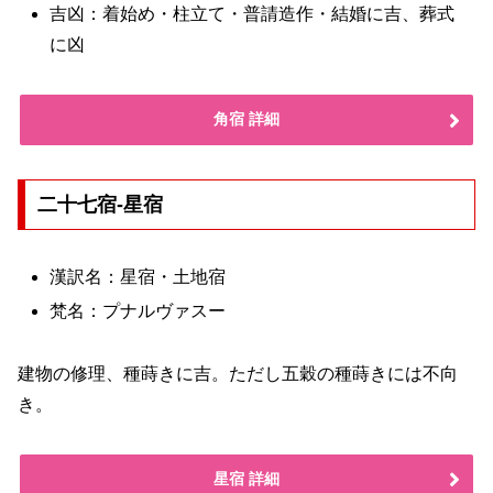
吉凶：着始め・柱立て・普請造作・結婚に吉、葬式
に凶
角宿 詳細
二十七宿-星宿
漢訳名：星宿・土地宿
梵名：プナルヴァスー
建物の修理、種蒔きに吉。ただし五穀の種蒔きには不向
き。
星宿 詳細