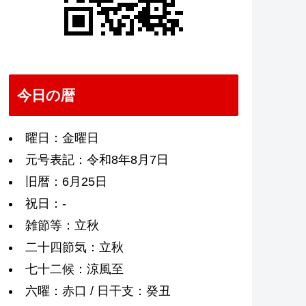
今日の暦
曜日：金曜日
元号表記：令和8年8月7日
旧暦：6月25日
祝日：-
雑節等：立秋
二十四節気：立秋
七十二候：涼風至
六曜：赤口 / 日干支：癸丑