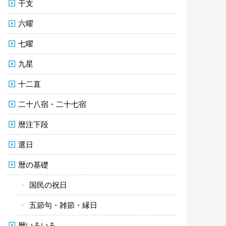
干支
六曜
七曜
九星
十二直
二十八宿・二十七宿
暦注下段
選日
暦の基礎
国民の祝日
五節句・雑節・縁日
暦いろいろ