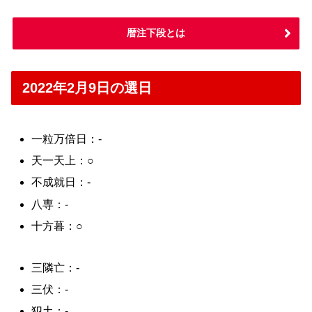
暦注下段とは
2022年2月9日の選日
一粒万倍日：-
天一天上：○
不成就日：-
八専：-
十方暮：○
三隣亡：-
三伏：-
犯土：-