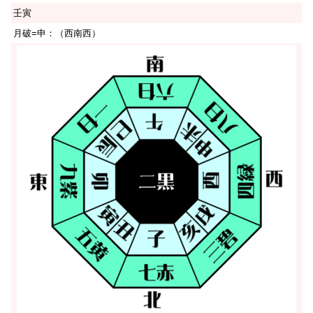
壬寅
月破=申：（西南西）