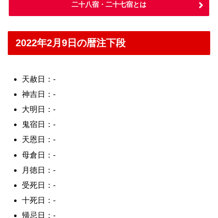
二十八宿・二十七宿とは
2022年2月9日の暦注下段
天赦日：-
神吉日：-
大明日：-
鬼宿日：-
天恩日：-
母倉日：-
月徳日：-
受死日：-
十死日：-
帰忌日：-