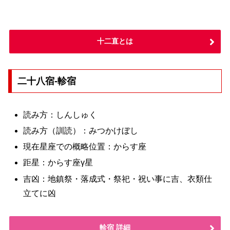
十二直とは
二十八宿-軫宿
読み方：しんしゅく
読み方（訓読）：みつかけぼし
現在星座での概略位置：からす座
距星：からす座γ星
吉凶：地鎮祭・落成式・祭祀・祝い事に吉、衣類仕
立てに凶
軫宿 詳細