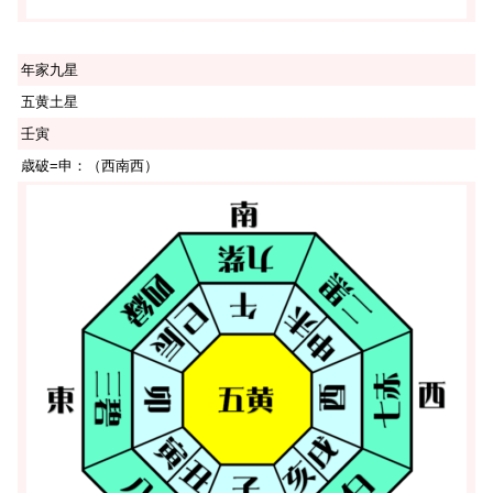
年家九星
五黄土星
壬寅
歳破=申：（西南西）