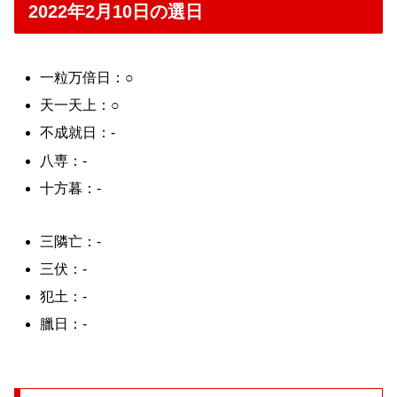
2022年2月10日の選日
一粒万倍日：○
天一天上：○
不成就日：-
八専：-
十方暮：-
三隣亡：-
三伏：-
犯土：-
臘日：-