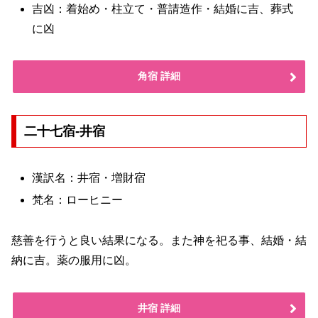
吉凶：着始め・柱立て・普請造作・結婚に吉、葬式
に凶
角宿 詳細
二十七宿-井宿
漢訳名：井宿・増財宿
梵名：ローヒニー
慈善を行うと良い結果になる。また神を祀る事、結婚・結
納に吉。薬の服用に凶。
井宿 詳細