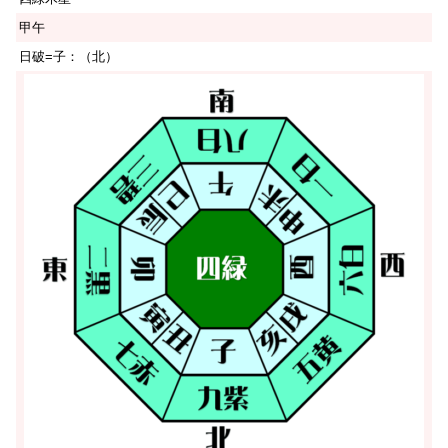
甲午
日破=子：（北）