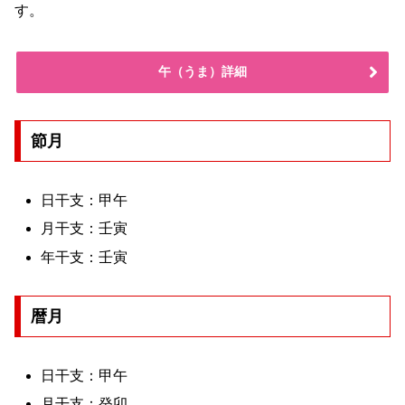
す。
午（うま）詳細
節月
日干支：甲午
月干支：壬寅
年干支：壬寅
暦月
日干支：甲午
月干支：癸卯