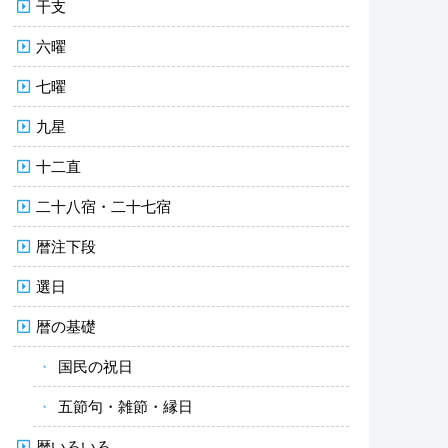
干支
六曜
七曜
九星
十二直
二十八宿・二十七宿
暦注下段
選日
暦の基礎
国民の祝日
五節句・雑節・縁日
暦いろいろ