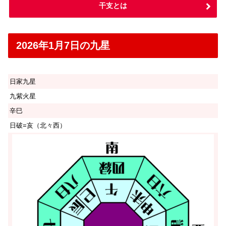
干支とは
2026年1月7日の九星
日家九星
九紫火星
辛巳
日破=亥（北々西）