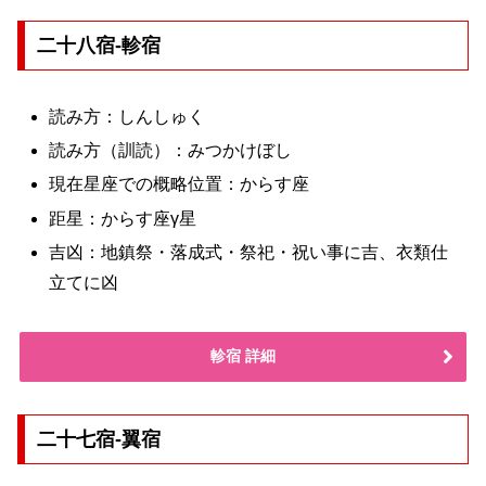
二十八宿-軫宿
読み方：しんしゅく
読み方（訓読）：みつかけぼし
現在星座での概略位置：からす座
距星：からす座γ星
吉凶：地鎮祭・落成式・祭祀・祝い事に吉、衣類仕
立てに凶
軫宿 詳細
二十七宿-翼宿