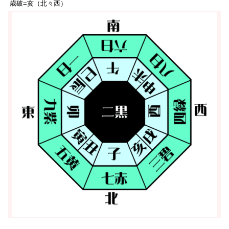
歳破=亥（北々西）