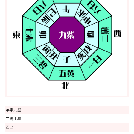
年家九星
二黒土星
乙巳