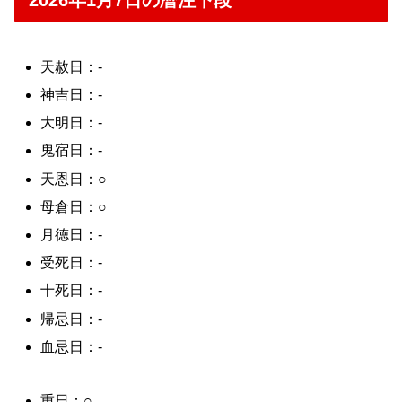
2026年1月7日の暦注下段
天赦日：-
神吉日：-
大明日：-
鬼宿日：-
天恩日：○
母倉日：○
月徳日：-
受死日：-
十死日：-
帰忌日：-
血忌日：-
重日：○