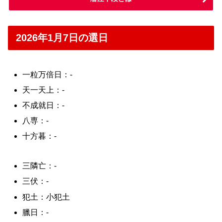
2026年1月7日の選日
一粒万倍日：-
天一天上：-
不成就日：-
八専：-
十方暮：-
三隣亡：-
三伏：-
犯土：小犯土
臘日：-