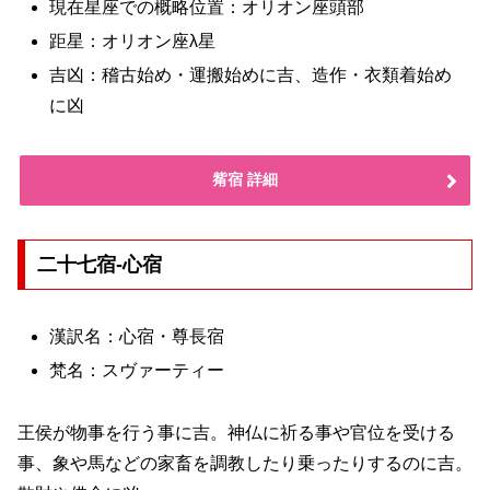
現在星座での概略位置：オリオン座頭部
距星：オリオン座λ星
吉凶：稽古始め・運搬始めに吉、造作・衣類着始め
に凶
觜宿 詳細
二十七宿-心宿
漢訳名：心宿・尊長宿
梵名：スヴァーティー
王侯が物事を行う事に吉。神仏に祈る事や官位を受ける
事、象や馬などの家畜を調教したり乗ったりするのに吉。