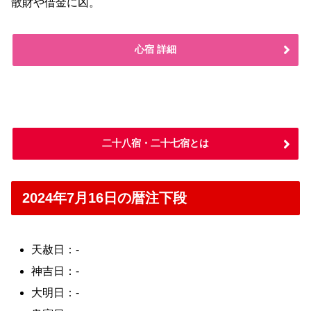
散財や借金に凶。
心宿 詳細
二十八宿・二十七宿とは
2024年7月16日の暦注下段
天赦日：-
神吉日：-
大明日：-