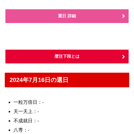
重日 詳細
暦注下段とは
2024年7月16日の選日
一粒万倍日：-
天一天上：-
不成就日：-
八専：-