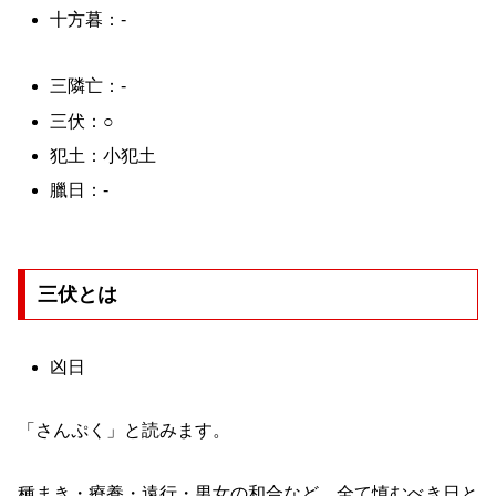
十方暮：-
三隣亡：-
三伏：○
犯土：小犯土
臘日：-
三伏とは
凶日
「さんぷく」と読みます。
種まき・療養・遠行・男女の和合など、全て慎むべき日と