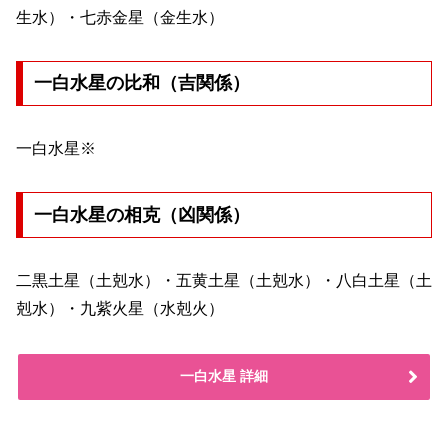
生水）・七赤金星（金生水）
一白水星の比和（吉関係）
一白水星※
一白水星の相克（凶関係）
二黒土星（土剋水）・五黄土星（土剋水）・八白土星（土
剋水）・九紫火星（水剋火）
一白水星 詳細