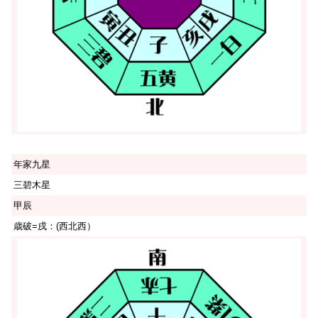
年家九星
三碧木星
甲辰
歳破=戌：(西北西）