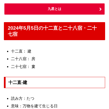
九星とは
2024年5月5日の十二直と二十八宿・二十
七宿
十二直： 建
二十八宿： 房
二十七宿： 婁
十二直-建
読み方：たつ
意味：万物を建て生じる日