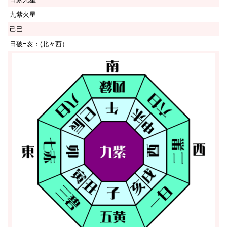
九紫火星
己巳
日破=亥：(北々西）