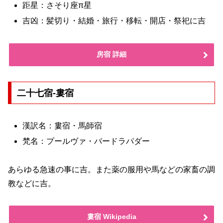
距星：さそり座π星
吉凶：髪切り・結婚・旅行・移転・開店・祭祀に吉
房宿 詳細
二十七宿-婁宿
漢訳名：婁宿・馬師宿
梵名：プールヴァ・バードラパダー
あらゆる急速の事に吉。また薬の服用や馬などの家畜の調
教などに吉。
婁宿 Wikipedia