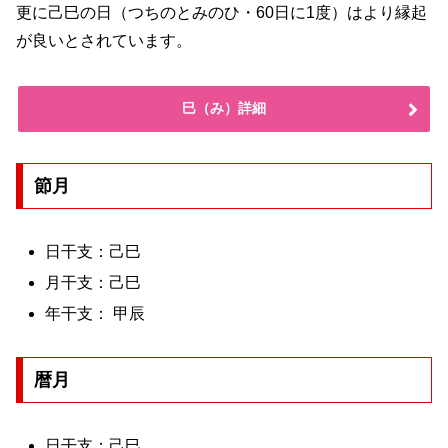
更に己巳の日（つちのとみのひ・60日に1度）はより縁起
が良いとされています。
巳（み）詳細
節月
日干支：己巳
月干支：己巳
年干支： 甲辰
暦月
日干支：己巳