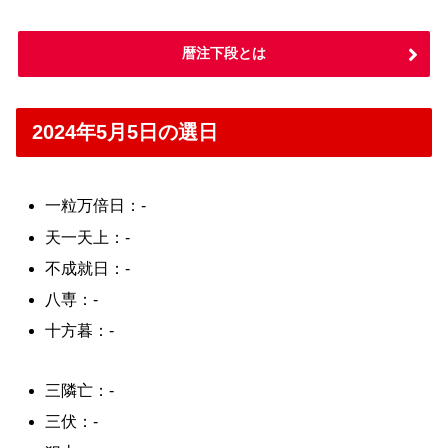
暦注下段とは
2024年5月5日の選日
一粒万倍日：-
天一天上：-
不成就日：-
八専：-
十方暮：-
三隣亡：-
三伏：-