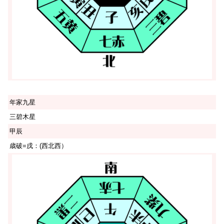
年家九星
三碧木星
甲辰
歳破=戌：(西北西）