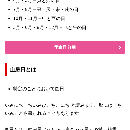
4月・5月＝寅と卯の日
7月・8月＝丑・辰・未・戌の日
10月・11月＝申と酉の日
3月・6月・9月・12月＝巳と午の日
母倉日 詳細
血忌日とは
特定のことにおいて凶日
いみにち、ちいみび、ちこにち と読みます。暦には「ち
いみ」とも書かれることもあります。
血忌とは、梗河星（うしかい座のρ,σ,ε星）の精（精霊）