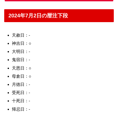
2024年7月2日の暦注下段
天赦日：-
神吉日：○
大明日：-
鬼宿日：-
天恩日：○
母倉日：○
月徳日：-
受死日：-
十死日：-
帰忌日：-