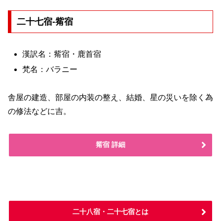
二十七宿-觜宿
漢訳名：觜宿・鹿首宿
梵名：バラニー
舎屋の建造、部屋の内装の整え、結婚、星の災いを除く為
の修法などに吉。
觜宿 詳細
二十八宿・二十七宿とは