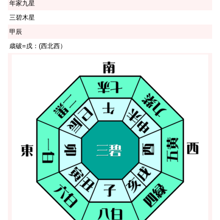
年家九星
三碧木星
甲辰
歳破=戌：(西北西）