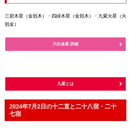
三碧木星（金剋木）・四緑木星（金剋木）・九紫火星（火
剋金）
六白金星 詳細
九星とは
2024年7月2日の十二直と二十八宿・二十
七宿