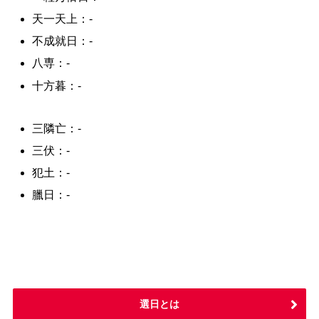
天一天上：-
不成就日：-
八専：-
十方暮：-
三隣亡：-
三伏：-
犯土：-
臘日：-
選日とは