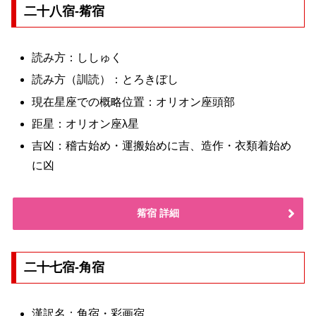
二十八宿-觜宿
読み方：ししゅく
読み方（訓読）：とろきぼし
現在星座での概略位置：オリオン座頭部
距星：オリオン座λ星
吉凶：稽古始め・運搬始めに吉、造作・衣類着始め
に凶
觜宿 詳細
二十七宿-角宿
漢訳名：角宿・彩画宿