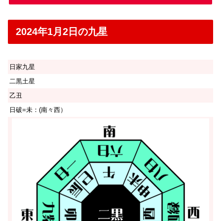
2024年1月2日の九星
日家九星
二黒土星
乙丑
日破=未：(南々西）