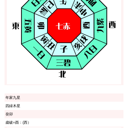
年家九星
四緑木星
癸卯
歳破=酉：(西）