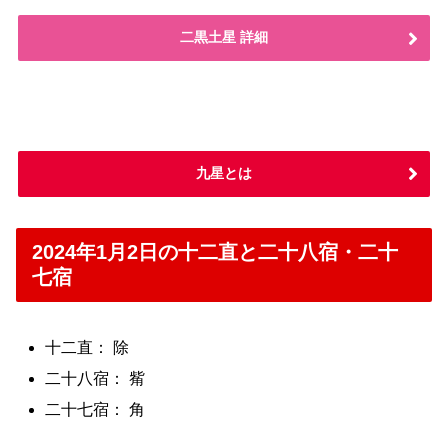
二黒土星 詳細
九星とは
2024年1月2日の十二直と二十八宿・二十
七宿
十二直： 除
二十八宿： 觜
二十七宿： 角