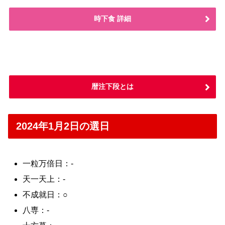
時下食 詳細
暦注下段とは
2024年1月2日の選日
一粒万倍日：-
天一天上：-
不成就日：○
八専：-