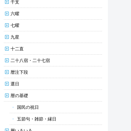
干支
六曜
七曜
九星
十二直
二十八宿・二十七宿
暦注下段
選日
暦の基礎
国民の祝日
五節句・雑節・縁日
暦いろいろ