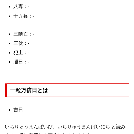
八専：-
十方暮：-
三隣亡：-
三伏：-
犯土：-
臘日：-
一粒万倍日とは
吉日
いちりゅうまんばいび、いちりゅうまんばいにち と読み