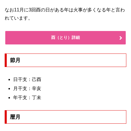
なお11月に3回酉の日がある年は火事が多くなる年と言わ
れています。
酉（とり）詳細
節月
日干支：己酉
月干支：辛亥
年干支：丁未
暦月