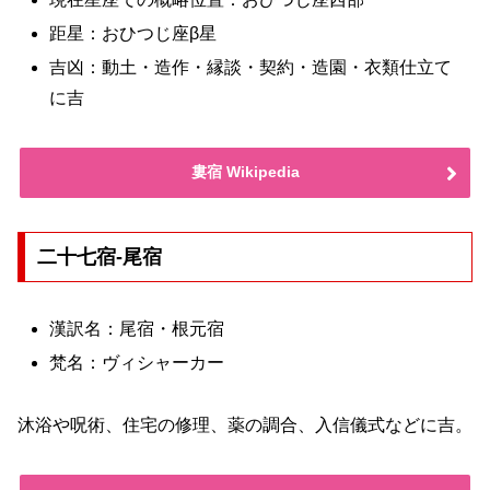
距星：おひつじ座β星
吉凶：動土・造作・縁談・契約・造園・衣類仕立て
に吉
婁宿 Wikipedia
二十七宿-尾宿
漢訳名：尾宿・根元宿
梵名：ヴィシャーカー
沐浴や呪術、住宅の修理、薬の調合、入信儀式などに吉。