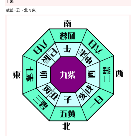
丁未
歳破=丑（北々東）