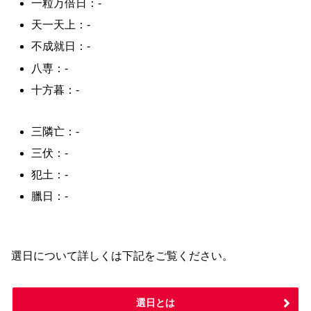
一粒万倍日：-
天一天上：-
不成就日：-
八専：-
十方暮：-
三隣亡：-
三伏：-
犯土：-
臘日：-
選日について詳しくは下記をご覧ください。
選日とは