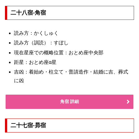
二十八宿-角宿
読み方：かくしゅく
読み方（訓読）：すぼし
現在星座での概略位置：おとめ座中央部
距星：おとめ座α星
吉凶：着始め・柱立て・普請造作・結婚に吉、葬式
に凶
角宿 詳細
二十七宿-昴宿