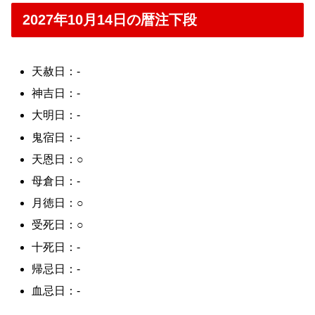
2027年10月14日の暦注下段
天赦日：-
神吉日：-
大明日：-
鬼宿日：-
天恩日：○
母倉日：-
月徳日：○
受死日：○
十死日：-
帰忌日：-
血忌日：-