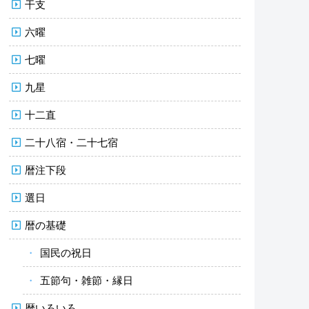
干支
六曜
七曜
九星
十二直
二十八宿・二十七宿
暦注下段
選日
暦の基礎
国民の祝日
五節句・雑節・縁日
暦いろいろ