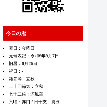
今日の暦
曜日：金曜日
元号表記：令和8年8月7日
旧暦：6月25日
祝日：-
雑節等：立秋
二十四節気：立秋
七十二候：涼風至
六曜：赤口 / 日干支：癸丑