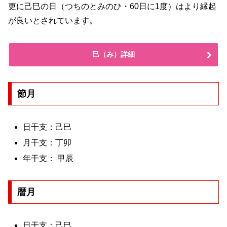
更に己巳の日（つちのとみのひ・60日に1度）はより縁起
が良いとされています。
巳（み）詳細
節月
日干支：己巳
月干支：丁卯
年干支： 甲辰
暦月
日干支：己巳