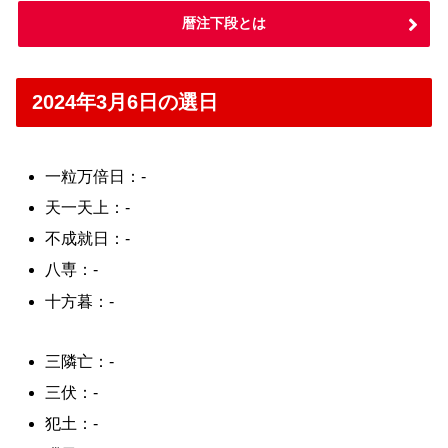
暦注下段とは
2024年3月6日の選日
一粒万倍日：-
天一天上：-
不成就日：-
八専：-
十方暮：-
三隣亡：-
三伏：-
犯土：-