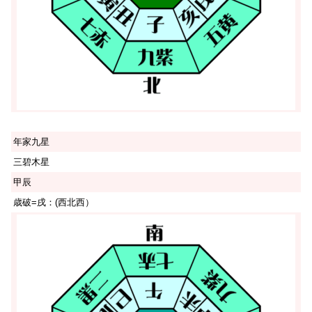
年家九星
三碧木星
甲辰
歳破=戌：(西北西）