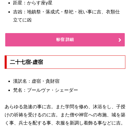
距星：からす座γ星
吉凶：地鎮祭・落成式・祭祀・祝い事に吉、衣類仕
立てに凶
軫宿 詳細
二十七宿-虚宿
漢訳名：虚宿・貪財宿
梵名：プールヴァ・シェーダー
あらゆる急速の事に吉。また学問を修め、沐浴をし、子授
けの祈祷を受けるのに吉。また僧や神官への布施、城を築
く事、兵士を配する事、衣服を新調し着飾る事などに吉。