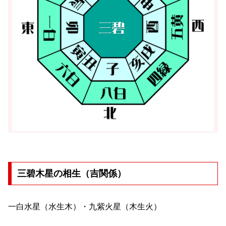
三碧木星の相生（吉関係）
一白水星（水生木）・九紫火星（木生火）