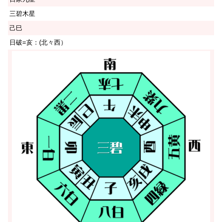
三碧木星
己巳
日破=亥：(北々西）