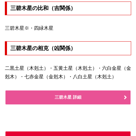
三碧木星の比和（吉関係）
三碧木星※・四緑木星
三碧木星の相克（凶関係）
二黒土星（木剋土）・五黄土星（木剋土）・六白金星（金
剋木）・七赤金星（金剋木）・八白土星（木剋土）
三碧木星 詳細