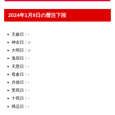
2024年1月9日の暦注下段
天赦日：-
神吉日：○
大明日：○
鬼宿日：-
天恩日：-
母倉日：-
月徳日：-
受死日：-
十死日：-
帰忌日：-