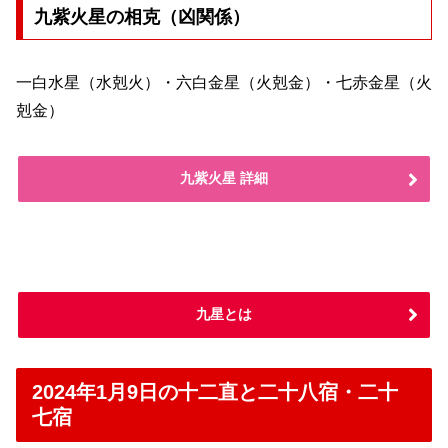
九紫火星の相克（凶関係）
一白水星（水剋火）・六白金星（火剋金）・七赤金星（火
剋金）
九紫火星 詳細
九星とは
2024年1月9日の十二直と二十八宿・二十
七宿