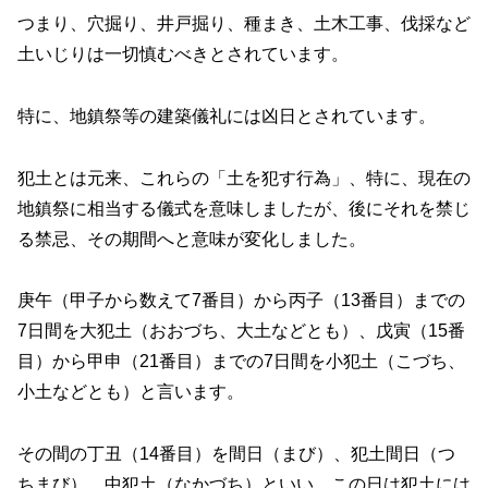
つまり、穴掘り、井戸掘り、種まき、土木工事、伐採など
土いじりは一切慎むべきとされています。
特に、地鎮祭等の建築儀礼には凶日とされています。
犯土とは元来、これらの「土を犯す行為」、特に、現在の
地鎮祭に相当する儀式を意味しましたが、後にそれを禁じ
る禁忌、その期間へと意味が変化しました。
庚午（甲子から数えて7番目）から丙子（13番目）までの
7日間を大犯土（おおづち、大土などとも）、戊寅（15番
目）から甲申（21番目）までの7日間を小犯土（こづち、
小土などとも）と言います。
その間の丁丑（14番目）を間日（まび）、犯土間日（つ
ちまび）、中犯土（なかづち）といい、この日は犯土には