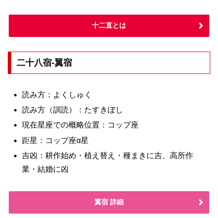
十二直とは
二十八宿-翼宿
読み方：よくしゅく
読み方（訓読）：たすきぼし
現在星座での概略位置：コップ座
距星：コップ座α星
吉凶：耕作始め・植え替え・種まきに吉、高所作
業・結婚に凶
翼宿 詳細