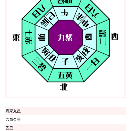
月家九星
六白金星
乙丑