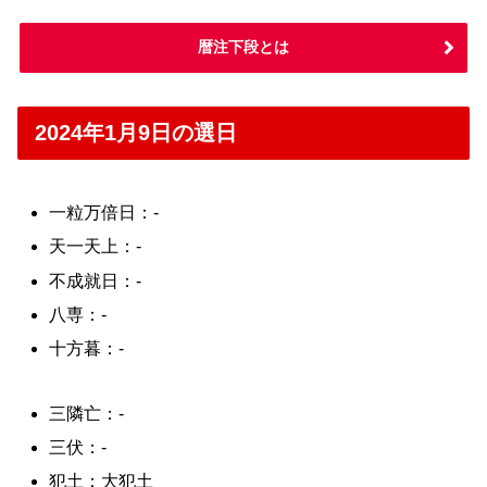
暦注下段とは
2024年1月9日の選日
一粒万倍日：-
天一天上：-
不成就日：-
八専：-
十方暮：-
三隣亡：-
三伏：-
犯土：大犯土