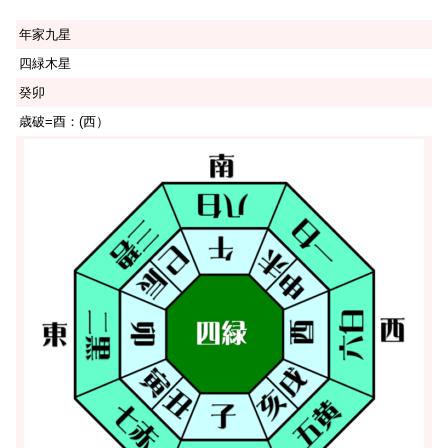
年家九星
四緑木星
癸卯
歳破=酉：(西）