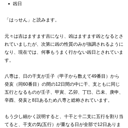
凶日
「はっせん」と読みます。
元々は吉はますます吉になり、凶はますます凶となるとさ
れていましたが、次第に凶の性質のみが強調されるように
なり、現在では、何事もうまく行かない凶日とされていま
す。
八専は、日の干支が壬子（甲子から数えて49番目）から
癸亥（同60番目）の間の12日間の中に干、支ともに同じ
五行となるものが壬子、甲寅、乙卯、丁巳、己未、庚申、
辛酉、癸亥と8日あるため八専と総称されています。
もう少し細かく説明すると、十干と十二支に五行を割り当
てると、干支の気(五行）が重なる日が全部で12日ありま