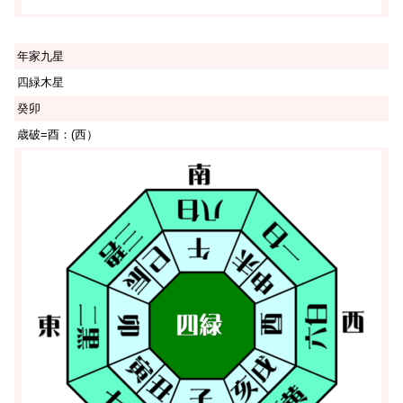
年家九星
四緑木星
癸卯
歳破=酉：(西）