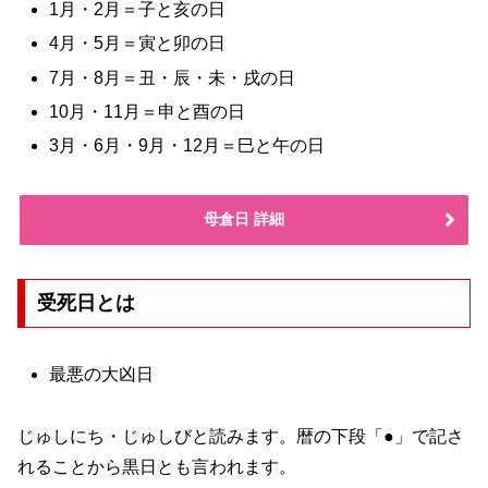
1月・2月＝子と亥の日
4月・5月＝寅と卯の日
7月・8月＝丑・辰・未・戌の日
10月・11月＝申と酉の日
3月・6月・9月・12月＝巳と午の日
母倉日 詳細
受死日とは
最悪の大凶日
じゅしにち・じゅしびと読みます。暦の下段「●」で記さ
れることから黒日とも言われます。