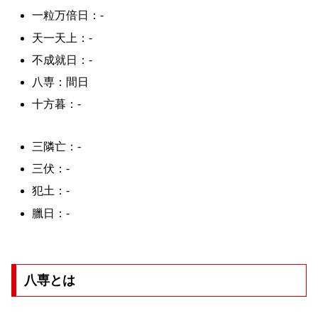
一粒万倍日：-
天一天上：-
不成就日：-
八専：間日
十方暮：-
三隣亡：-
三伏：-
犯土：-
臘日：-
八専とは