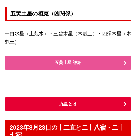
五黄土星の相克（凶関係）
一白水星（土剋水）・三碧木星（木剋土）・四緑木星（木
剋土）
五黄土星 詳細
九星とは
2023年8月23日の十二直と二十八宿・二十
七宿