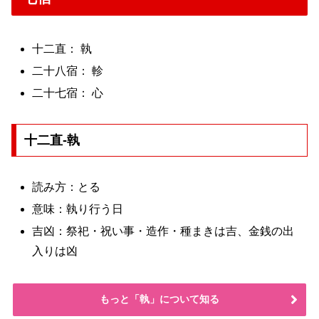
十二直： 執
二十八宿： 軫
二十七宿： 心
十二直-執
読み方：とる
意味：執り行う日
吉凶：祭祀・祝い事・造作・種まきは吉、金銭の出
入りは凶
もっと「執」について知る