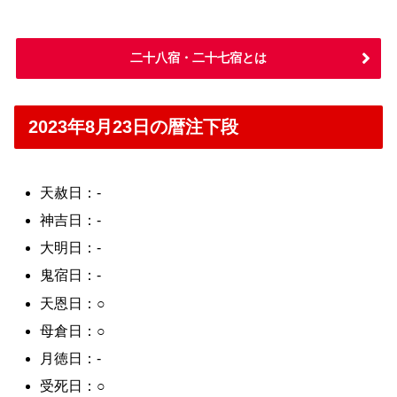
二十八宿・二十七宿とは
2023年8月23日の暦注下段
天赦日：-
神吉日：-
大明日：-
鬼宿日：-
天恩日：○
母倉日：○
月徳日：-
受死日：○