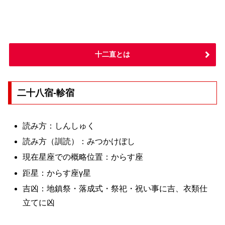
十二直とは
二十八宿-軫宿
読み方：しんしゅく
読み方（訓読）：みつかけぼし
現在星座での概略位置：からす座
距星：からす座γ星
吉凶：地鎮祭・落成式・祭祀・祝い事に吉、衣類仕
立てに凶