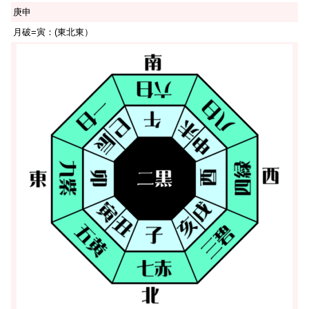
庚申
月破=寅：(東北東）