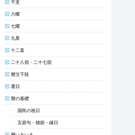
干支
六曜
七曜
九星
十二直
二十八宿・二十七宿
暦注下段
選日
暦の基礎
国民の祝日
五節句・雑節・縁日
暦いろいろ