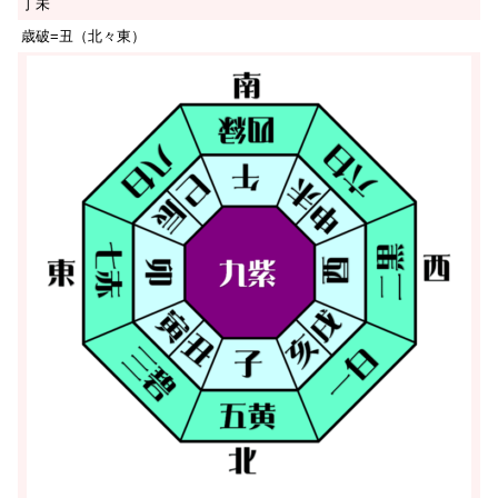
丁未
歳破=丑（北々東）