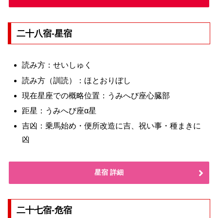
二十八宿-星宿
読み方：せいしゅく
読み方（訓読）：ほとおりぼし
現在星座での概略位置：うみへび座心臓部
距星：うみへび座α星
吉凶：乗馬始め・便所改造に吉、祝い事・種まきに
凶
星宿 詳細
二十七宿-危宿