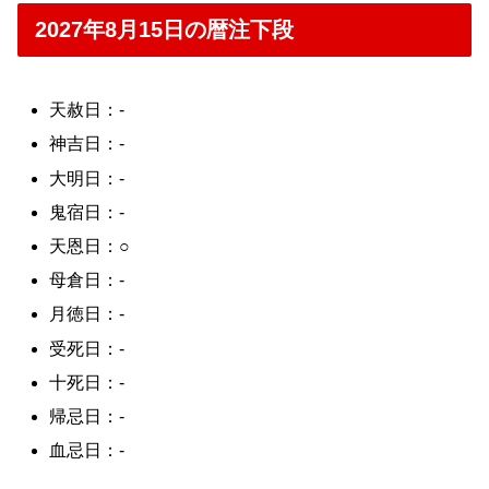
2027年8月15日の暦注下段
天赦日：-
神吉日：-
大明日：-
鬼宿日：-
天恩日：○
母倉日：-
月徳日：-
受死日：-
十死日：-
帰忌日：-
血忌日：-