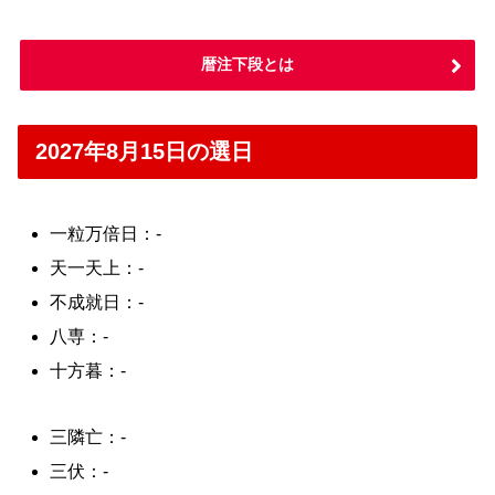
暦注下段とは
2027年8月15日の選日
一粒万倍日：-
天一天上：-
不成就日：-
八専：-
十方暮：-
三隣亡：-
三伏：-