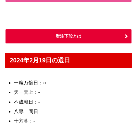
暦注下段とは
2024年2月19日の選日
一粒万倍日：○
天一天上：-
不成就日：-
八専：間日
十方暮：-