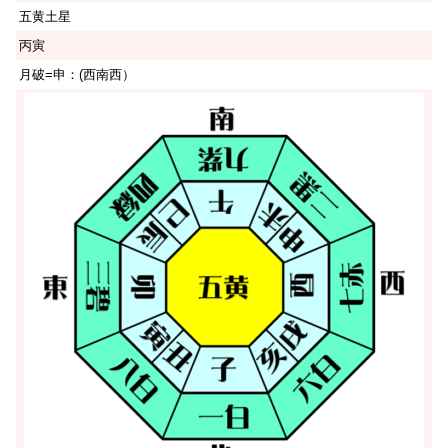
五黄土星
丙寅
月破=申：(西南西）