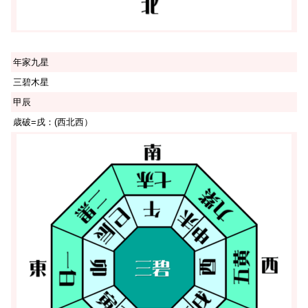
年家九星
三碧木星
甲辰
歳破=戌：(西北西）