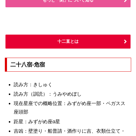
十二直とは
二十八宿-危宿
読み方：きしゅく
読み方（訓読）：うみやめぼし
現在星座での概略位置：みずがめ座一部・ペガスス
座頭部
距星：みずがめ座α星
吉凶：壁塗り・船普請・酒作りに吉、衣類仕立て・