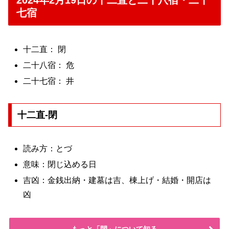
2024年2月19日の十二直と二十八宿・二十
七宿
十二直： 閉
二十八宿： 危
二十七宿： 井
十二直-閉
読み方：とづ
意味：閉じ込める日
吉凶：金銭出納・建墓は吉、棟上げ・結婚・開店は
凶
もっと「閉」について知る