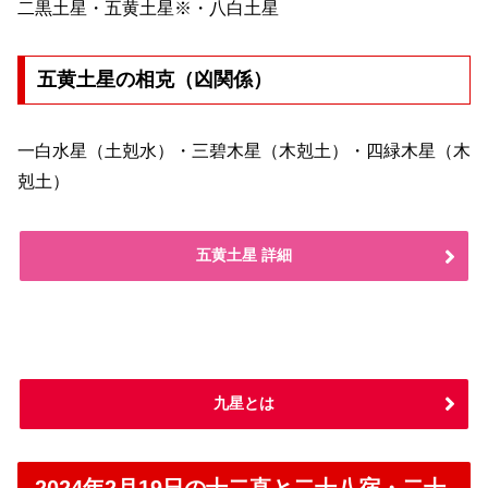
二黒土星・五黄土星※・八白土星
五黄土星の相克（凶関係）
一白水星（土剋水）・三碧木星（木剋土）・四緑木星（木
剋土）
五黄土星 詳細
九星とは