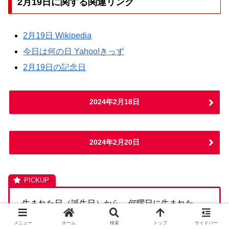
2月19日に関する関連リンク
2月19日 Wikipedia
今日は何の日 Yahoo!きっず
2月19日の記念日
2024年2月18日
2024年2月20日
生まれた日（誕生日）から、何曜日に生まれた
か、日干支・年干支（節月・暦月）・六曜・五
メニュー
ホーム
検索
トップ
サイドバー