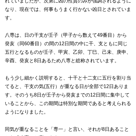
れていましたが、次第に凶の性質のみが強調されるように
なり、現在では、何事もうまく行かない凶日とされていま
す。
八専は、日の干支が壬子（甲子から数えて49番目）から
癸亥（同60番目）の間の12日間の中に干、支ともに同じ
五行となるものが壬子、甲寅、乙卯、丁巳、己未、庚申、
辛酉、癸亥と8日あるため八専と総称されています。
もう少し細かく説明すると、十干と十二支に五行を割り当
てると、干支の気(五行）が重なる日が全部で12日ありま
す。そのうち8日が壬子から癸亥までの12日間に集中して
いることから、この期間は特別な期間であると考えられる
ようになりました。
同気が重なることを「専一」と言い、それが8日あること