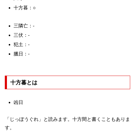
十方暮：○
三隣亡：-
三伏：-
犯土：-
臘日：-
十方暮とは
凶日
「じっぽうぐれ」と読みます。十方間と書くこともありま
す。