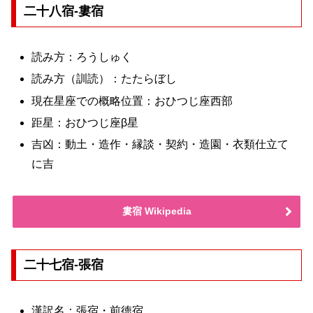
二十八宿-婁宿
読み方：ろうしゅく
読み方（訓読）：たたらぼし
現在星座での概略位置：おひつじ座西部
距星：おひつじ座β星
吉凶：動土・造作・縁談・契約・造園・衣類仕立て
に吉
婁宿 Wikipedia
二十七宿-張宿
漢訳名：張宿・前徳宿