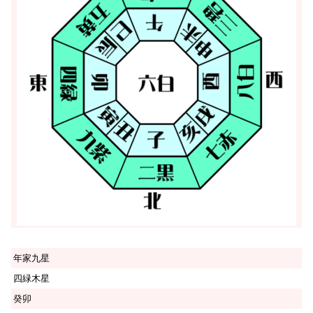
年家九星
四緑木星
癸卯