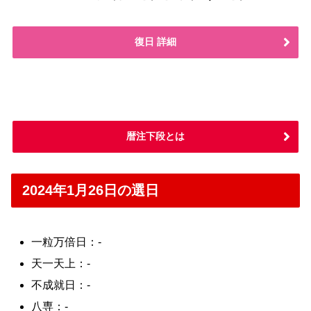
復日 詳細
暦注下段とは
2024年1月26日の選日
一粒万倍日：-
天一天上：-
不成就日：-
八専：-