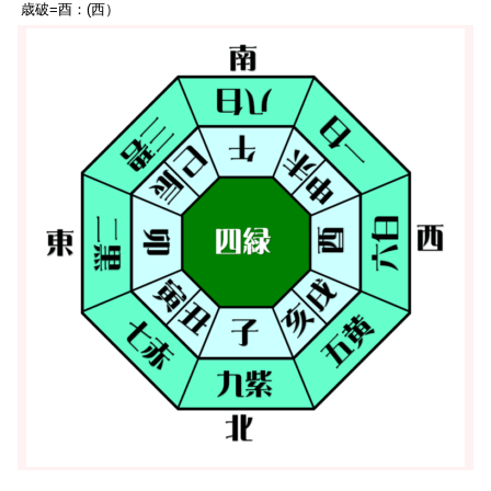
歳破=酉：(西）