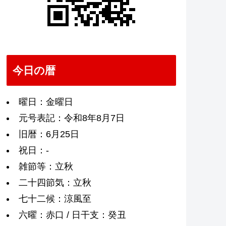
今日の暦
曜日：金曜日
元号表記：令和8年8月7日
旧暦：6月25日
祝日：-
雑節等：立秋
二十四節気：立秋
七十二候：涼風至
六曜：赤口 / 日干支：癸丑