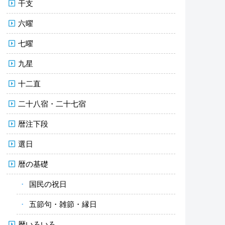
干支
六曜
七曜
九星
十二直
二十八宿・二十七宿
暦注下段
選日
暦の基礎
国民の祝日
五節句・雑節・縁日
暦いろいろ