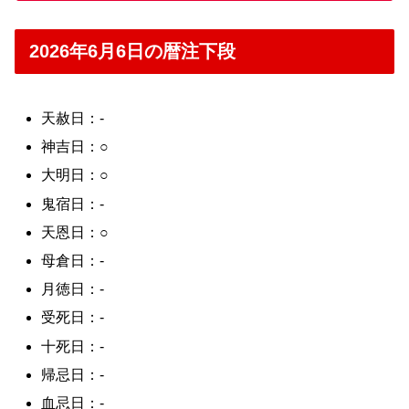
2026年6月6日の暦注下段
天赦日：-
神吉日：○
大明日：○
鬼宿日：-
天恩日：○
母倉日：-
月徳日：-
受死日：-
十死日：-
帰忌日：-
血忌日：-