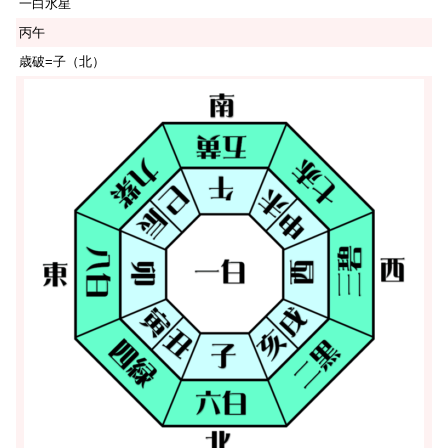
一白水星
丙午
歳破=子（北）