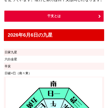
干支とは
2026年6月6日の九星
日家九星
六白金星
辛亥
日破=巳（南々東）