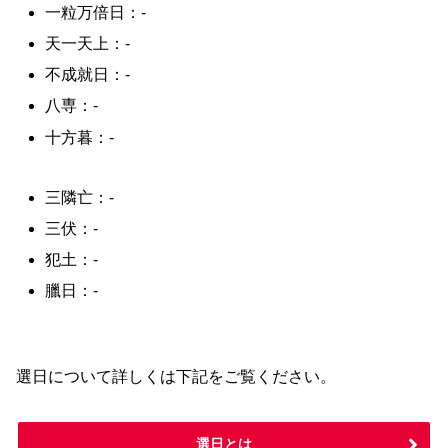
一粒万倍日：-
天一天上：-
不成就日：-
八専：-
十方暮：-
三隣亡：-
三伏：-
犯土：-
臘日：-
選日について詳しくは下記をご覧ください。
選日とは