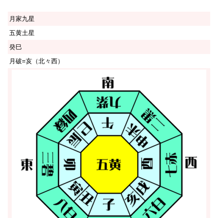
月家九星
五黄土星
癸巳
月破=亥（北々西）