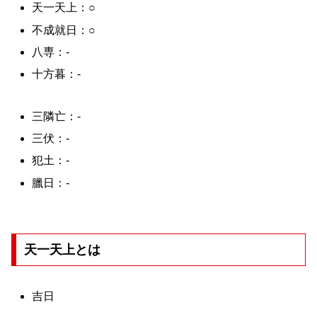
天一天上：○
不成就日：○
八専：-
十方暮：-
三隣亡：-
三伏：-
犯土：-
臘日：-
天一天上とは
吉日