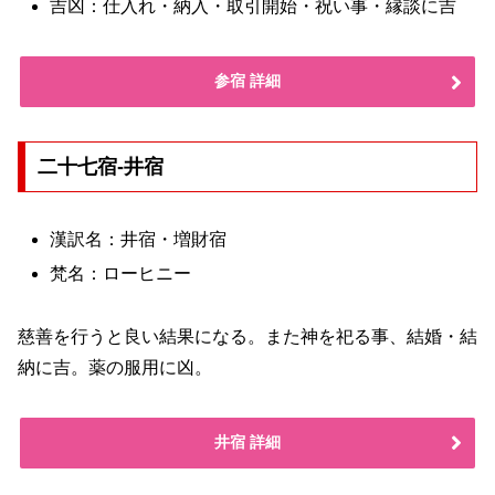
吉凶：仕入れ・納入・取引開始・祝い事・縁談に吉
参宿 詳細
二十七宿-井宿
漢訳名：井宿・増財宿
梵名：ローヒニー
慈善を行うと良い結果になる。また神を祀る事、結婚・結
納に吉。薬の服用に凶。
井宿 詳細