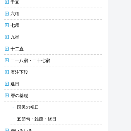
干支
六曜
七曜
九星
十二直
二十八宿・二十七宿
暦注下段
選日
暦の基礎
国民の祝日
五節句・雑節・縁日
暦いろいろ