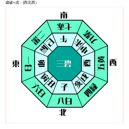
歳破=戌：(西北西）