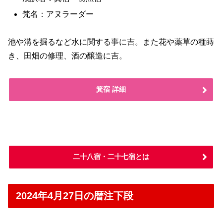
梵名：アヌラーダー
池や溝を掘るなど水に関する事に吉。また花や薬草の種蒔
き、田畑の修理、酒の醸造に吉。
箕宿 詳細
二十八宿・二十七宿とは
2024年4月27日の暦注下段