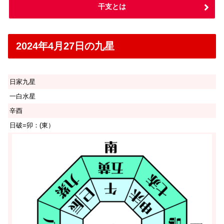
干支とは
2024年4月27日の九星
日家九星
一白水星
辛酉
日破=卯：(東）