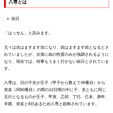
八専とは
凶日
「はっせん」と読みます。
元々は吉はますます吉になり、凶はますます凶となるとさ
れていましたが、次第に凶の性質のみが強調されるように
なり、現在では、何事もうまく行かない凶日とされていま
す。
八専は、日の干支が壬子（甲子から数えて49番目）から
癸亥（同60番目）の間の12日間の中に干、支ともに同じ
五行となるものが壬子、甲寅、乙卯、丁巳、己未、庚申、
辛酉、癸亥と8日あるため八専と総称されています。