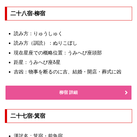
二十八宿-柳宿
読み方：りゅうしゅく
読み方（訓読）：ぬりこぼし
現在星座での概略位置：うみへび座頭部
距星：うみへび座δ星
吉凶：物事を断るのに吉、結婚・開店・葬式に凶
柳宿 詳細
二十七宿-箕宿
漢訳名：箕宿・前魚宿