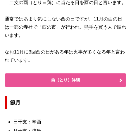
十二支の酉（とり＝鶏）に当たる日を酉の日と言います。
通常ではあまり気にしない酉の日ですが、11月の酉の日
は一部の寺社で「酉の市」が行われ、熊手を買う人で賑わ
います。
なお11月に3回酉の日がある年は火事が多くなる年と言わ
れています。
酉（とり）詳細
節月
日干支：辛酉
月干支：戊辰