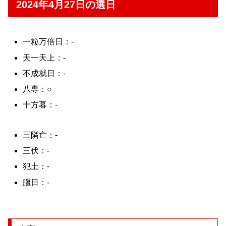
2024年4月27日の選日
一粒万倍日：-
天一天上：-
不成就日：-
八専：○
十方暮：-
三隣亡：-
三伏：-
犯土：-
臘日：-