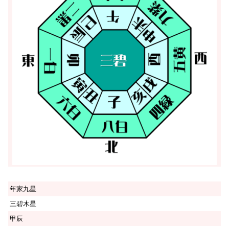
年家九星
三碧木星
甲辰