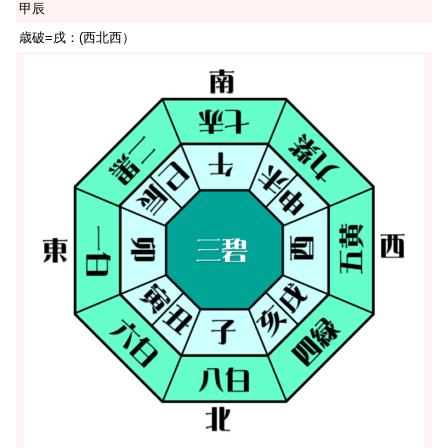
甲辰
歳破=戌：(西北西）