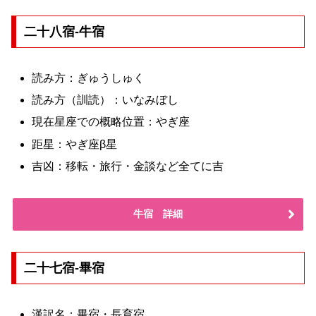
二十八宿-牛宿
読み方：ぎゅうしゅく
読み方（訓読）：いなみぼし
現在星座での概略位置：やぎ座
距星：やぎ座β星
吉凶：移転・旅行・金談など全てに吉
牛宿 詳細
二十七宿-畢宿
漢訳名：畢宿・長育宿