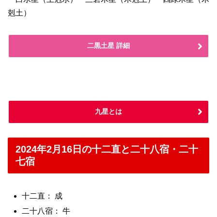
剋土）
二黒土星 詳細
九星とは
2024年2月16日の十二直と二十八宿・二十
七宿
十二直： 成
二十八宿： 牛