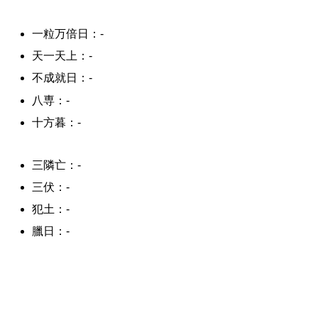
一粒万倍日：-
天一天上：-
不成就日：-
八専：-
十方暮：-
三隣亡：-
三伏：-
犯土：-
臘日：-