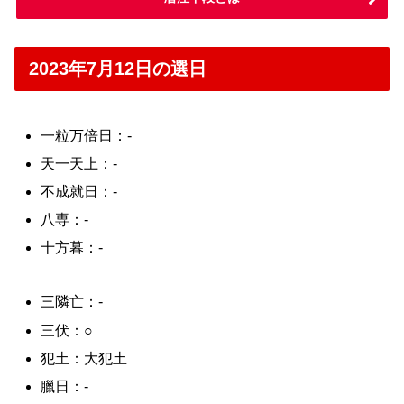
2023年7月12日の選日
一粒万倍日：-
天一天上：-
不成就日：-
八専：-
十方暮：-
三隣亡：-
三伏：○
犯土：大犯土
臘日：-