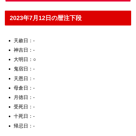
2023年7月12日の暦注下段
天赦日：-
神吉日：-
大明日：○
鬼宿日：-
天恩日：-
母倉日：-
月徳日：-
受死日：-
十死日：-
帰忌日：-