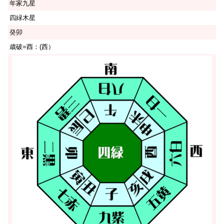
年家九星
四緑木星
癸卯
歳破=酉：(西）