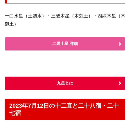
一白水星（土剋水）・三碧木星（木剋土）・四緑木星（木
剋土）
二黒土星 詳細
九星とは
2023年7月12日の十二直と二十八宿・二十
七宿