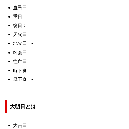
血忌日：-
重日：-
復日：-
天火日：-
地火日：-
凶会日：-
往亡日：-
時下食：-
歳下食：-
大明日とは
大吉日