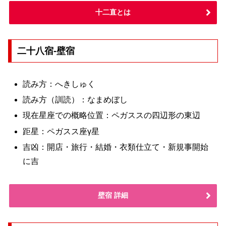
十二直とは
二十八宿-壁宿
読み方：へきしゅく
読み方（訓読）：なまめぼし
現在星座での概略位置：ペガススの四辺形の東辺
距星：ペガスス座γ星
吉凶：開店・旅行・結婚・衣類仕立て・新規事開始
に吉
壁宿 詳細