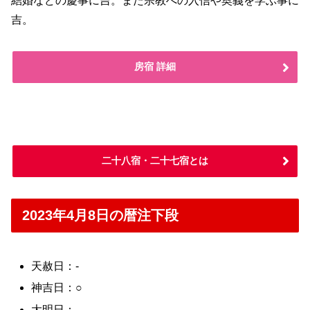
結婚などの慶事に吉。また宗教への入信や奥義を学ぶ事に
吉。
房宿 詳細
二十八宿・二十七宿とは
2023年4月8日の暦注下段
天赦日：-
神吉日：○
大明日：-