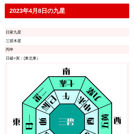
2023年4月8日の九星
日家九星
三碧木星
丙申
日破=寅：(東北東）