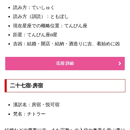
読み方：ていしゅく
読み方（訓読）：ともぼし
現在星座での概略位置：てんびん座
距星：てんびん座α星
吉凶：結婚・開店・結納・酒造りに吉、着始めに凶
氐宿 詳細
二十七宿-房宿
漢訳名：房宿・悦可宿
梵名：チトラー