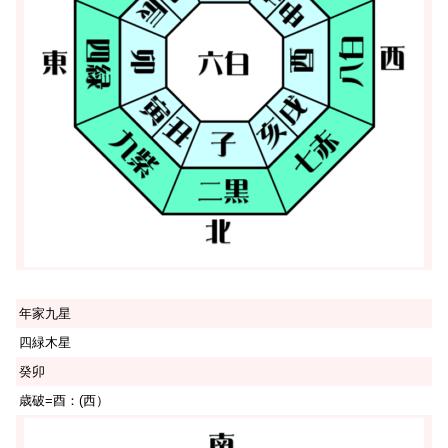
年家九星
四緑木星
癸卯
歳破=酉：(西）