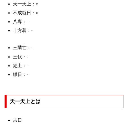
天一天上：○
不成就日：○
八専：-
十方暮：-
三隣亡：-
三伏：-
犯土：-
臘日：-
天一天上とは
吉日