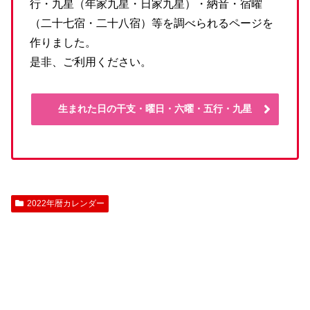
行・九星（年家九星・日家九星）・納音・宿曜
（二十七宿・二十八宿）等を調べられるページを
作りました。
是非、ご利用ください。
生まれた日の干支・曜日・六曜・五行・九星
2022年暦カレンダー