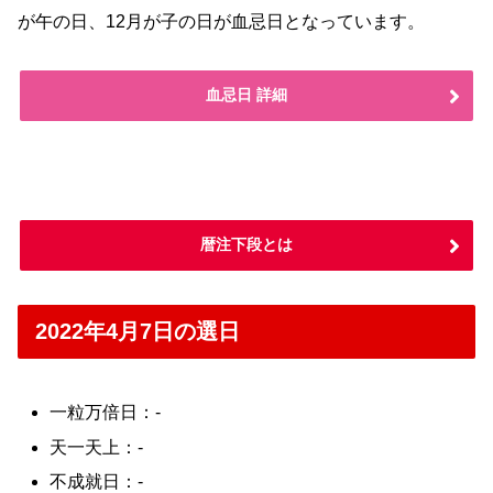
が午の日、12月が子の日が血忌日となっています。
血忌日 詳細
暦注下段とは
2022年4月7日の選日
一粒万倍日：-
天一天上：-
不成就日：-