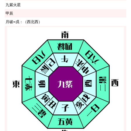
九紫火星
甲辰
月破=戌：（西北西）