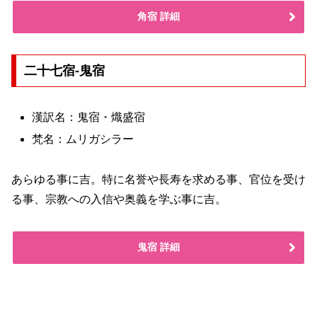
角宿 詳細
二十七宿-鬼宿
漢訳名：鬼宿・熾盛宿
梵名：ムリガシラー
あらゆる事に吉。特に名誉や長寿を求める事、官位を受け
る事、宗教への入信や奥義を学ぶ事に吉。
鬼宿 詳細