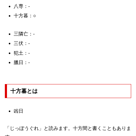
八専：-
十方暮：○
三隣亡：-
三伏：-
犯土：-
臘日：-
十方暮とは
凶日
「じっぽうぐれ」と読みます。十方間と書くこともありま