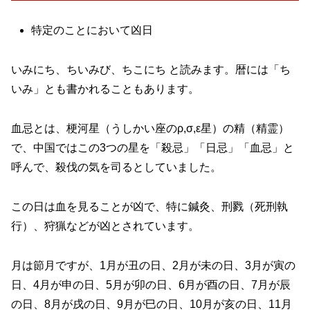
特定のことにおいて凶日
いみにち、ちいみび、ちこにち と読みます。暦には「ち
いみ」とも書かれることもあります。
血忌とは、梗河星（うしかい座のρ,σ,ε星）の精（精霊）
で、中国ではこの3つの星を「殺忌」「日忌」「血忌」と
呼んで、殺伐の気を司るとしていました。
この日は血を見ることが凶で、特に鍼灸、刑戮（死刑執
行）、狩猟などが凶とされています。
月は節月ですが、1月が丑の日、2月が未の日、3月が寅の
日、4月が申の日、5月が卯の日、6月が酉の日、7月が辰
の日、8月が戌の日、9月が巳の日、10月が亥の日、11月