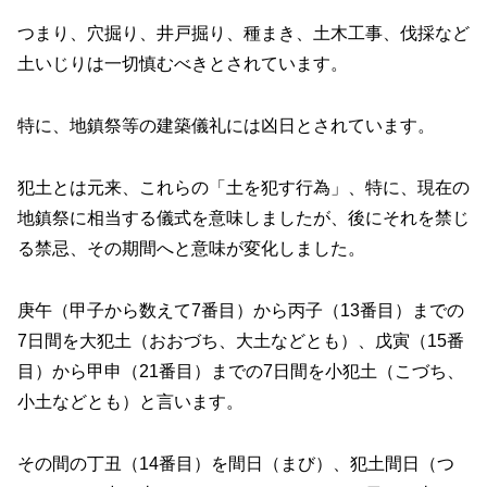
つまり、穴掘り、井戸掘り、種まき、土木工事、伐採など
土いじりは一切慎むべきとされています。
特に、地鎮祭等の建築儀礼には凶日とされています。
犯土とは元来、これらの「土を犯す行為」、特に、現在の
地鎮祭に相当する儀式を意味しましたが、後にそれを禁じ
る禁忌、その期間へと意味が変化しました。
庚午（甲子から数えて7番目）から丙子（13番目）までの
7日間を大犯土（おおづち、大土などとも）、戊寅（15番
目）から甲申（21番目）までの7日間を小犯土（こづち、
小土などとも）と言います。
その間の丁丑（14番目）を間日（まび）、犯土間日（つ