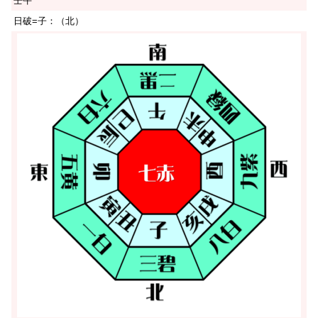
壬午
日破=子：（北）