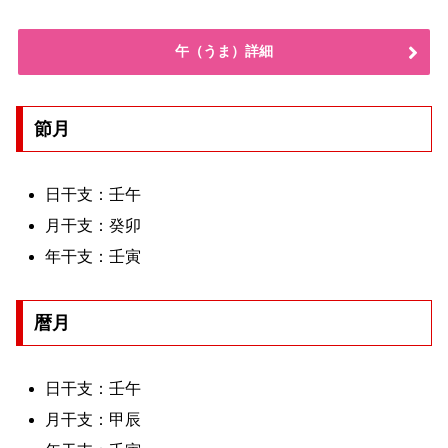
午（うま）詳細
節月
日干支：壬午
月干支：癸卯
年干支：壬寅
暦月
日干支：壬午
月干支：甲辰