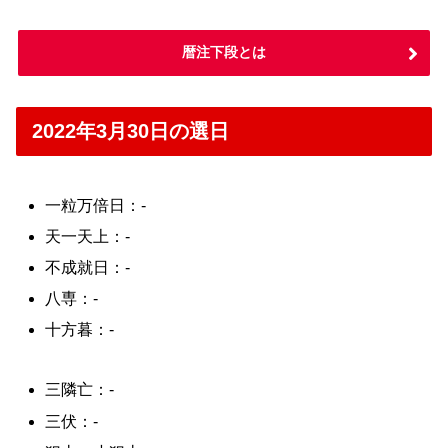
暦注下段とは
2022年3月30日の選日
一粒万倍日：-
天一天上：-
不成就日：-
八専：-
十方暮：-
三隣亡：-
三伏：-