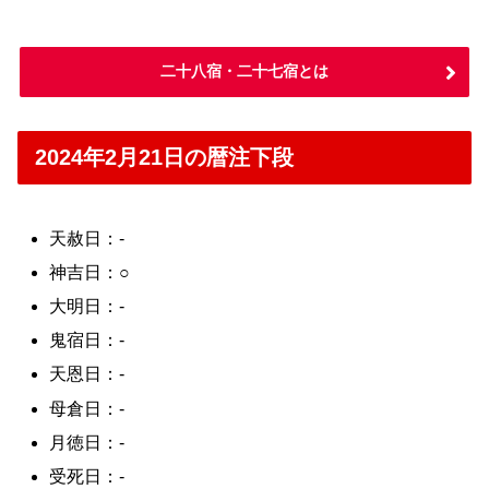
二十八宿・二十七宿とは
2024年2月21日の暦注下段
天赦日：-
神吉日：○
大明日：-
鬼宿日：-
天恩日：-
母倉日：-
月徳日：-
受死日：-