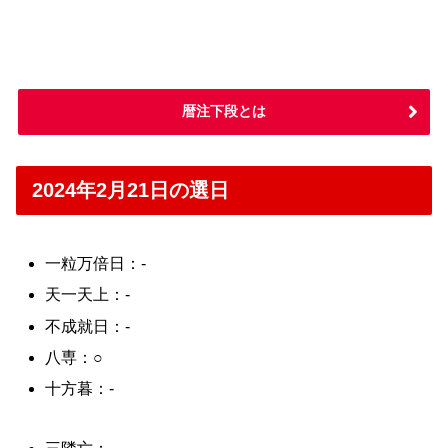
暦注下段とは
2024年2月21日の選日
一粒万倍日：-
天一天上：-
不成就日：-
八専：○
十方暮：-