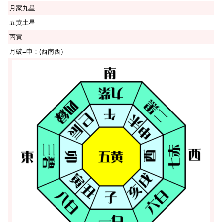
月家九星
五黄土星
丙寅
月破=申：(西南西）