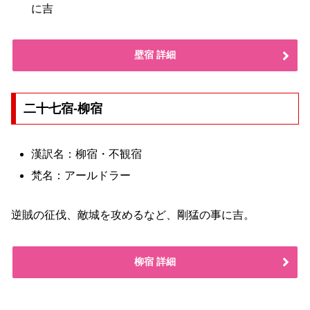
に吉
壁宿 詳細
二十七宿-柳宿
漢訳名：柳宿・不観宿
梵名：アールドラー
逆賊の征伐、敵城を攻めるなど、剛猛の事に吉。
柳宿 詳細