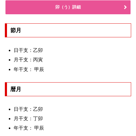
卯（う）詳細
節月
日干支：乙卯
月干支：丙寅
年干支： 甲辰
暦月
日干支：乙卯
月干支：丁卯
年干支： 甲辰