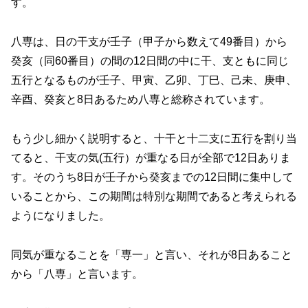
す。
八専は、日の干支が壬子（甲子から数えて49番目）から
癸亥（同60番目）の間の12日間の中に干、支ともに同じ
五行となるものが壬子、甲寅、乙卯、丁巳、己未、庚申、
辛酉、癸亥と8日あるため八専と総称されています。
もう少し細かく説明すると、十干と十二支に五行を割り当
てると、干支の気(五行）が重なる日が全部で12日ありま
す。そのうち8日が壬子から癸亥までの12日間に集中して
いることから、この期間は特別な期間であると考えられる
ようになりました。
同気が重なることを「専一」と言い、それが8日あること
から「八専」と言います。