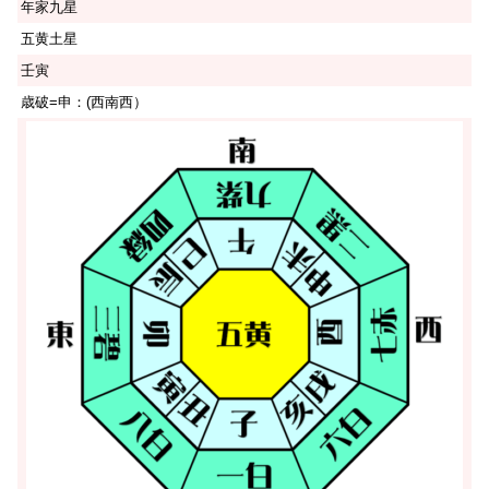
年家九星
五黄土星
壬寅
歳破=申：(西南西）