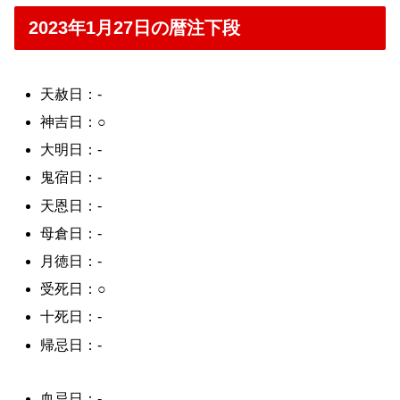
2023年1月27日の暦注下段
天赦日：-
神吉日：○
大明日：-
鬼宿日：-
天恩日：-
母倉日：-
月徳日：-
受死日：○
十死日：-
帰忌日：-
血忌日：-