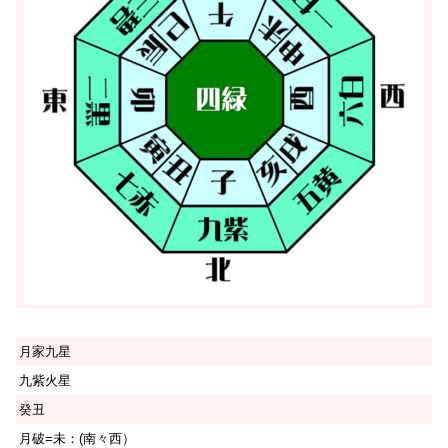
月家九星
九紫火星
癸丑
月破=未：(南々西）