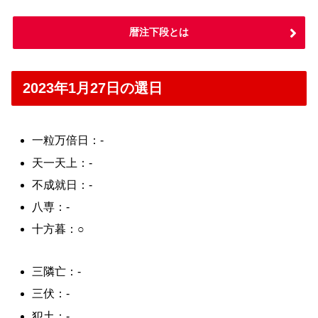
暦注下段とは
2023年1月27日の選日
一粒万倍日：-
天一天上：-
不成就日：-
八専：-
十方暮：○
三隣亡：-
三伏：-
犯土：-