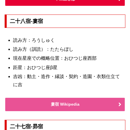
二十八宿-婁宿
読み方：ろうしゅく
読み方（訓読）：たたらぼし
現在星座での概略位置：おひつじ座西部
距星：おひつじ座β星
吉凶：動土・造作・縁談・契約・造園・衣類仕立て
に吉
婁宿 Wikipedia
二十七宿-昴宿