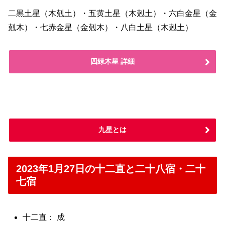
二黒土星（木剋土）・五黄土星（木剋土）・六白金星（金
剋木）・七赤金星（金剋木）・八白土星（木剋土）
四緑木星 詳細
九星とは
2023年1月27日の十二直と二十八宿・二十
七宿
十二直： 成