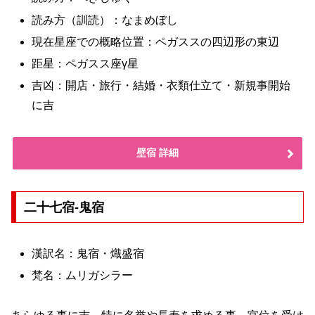
読み方（訓読）：なまめぼし
現在星座での概略位置：ペガススの四辺形の東辺
距星：ペガスス座γ星
吉凶：開店・旅行・結婚・衣類仕立て・新規事開始
に吉
壁宿 詳細
二十七宿-鬼宿
漢訳名：鬼宿・熾盛宿
梵名：ムリガシラー