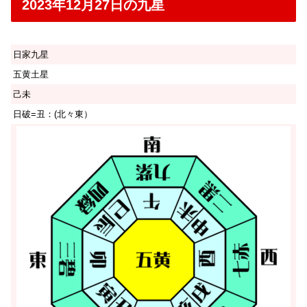
2023年12月27日の九星
日家九星
五黄土星
己未
日破=丑：(北々東）