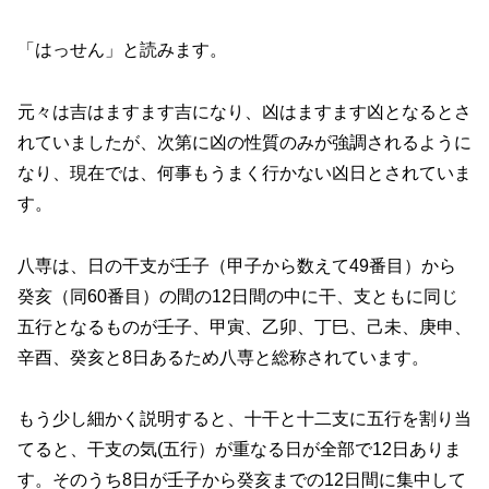
「はっせん」と読みます。
元々は吉はますます吉になり、凶はますます凶となるとさ
れていましたが、次第に凶の性質のみが強調されるように
なり、現在では、何事もうまく行かない凶日とされていま
す。
八専は、日の干支が壬子（甲子から数えて49番目）から
癸亥（同60番目）の間の12日間の中に干、支ともに同じ
五行となるものが壬子、甲寅、乙卯、丁巳、己未、庚申、
辛酉、癸亥と8日あるため八専と総称されています。
もう少し細かく説明すると、十干と十二支に五行を割り当
てると、干支の気(五行）が重なる日が全部で12日ありま
す。そのうち8日が壬子から癸亥までの12日間に集中して