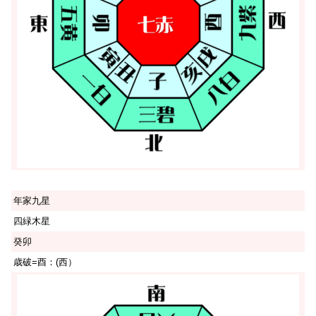
年家九星
四緑木星
癸卯
歳破=酉：(西）