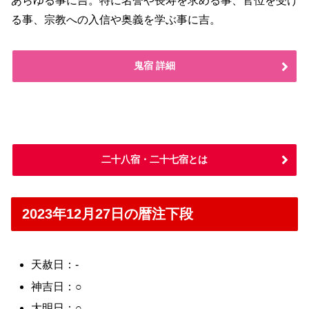
あらゆる事に吉。特に名誉や長寿を求める事、官位を受け
る事、宗教への入信や奥義を学ぶ事に吉。
鬼宿 詳細
二十八宿・二十七宿とは
2023年12月27日の暦注下段
天赦日：-
神吉日：○
大明日：○