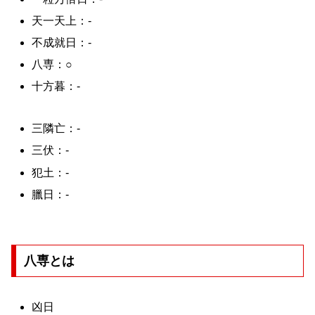
天一天上：-
不成就日：-
八専：○
十方暮：-
三隣亡：-
三伏：-
犯土：-
臘日：-
八専とは
凶日