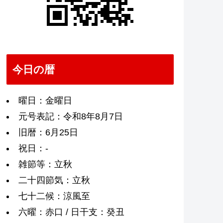
今日の暦
曜日：金曜日
元号表記：令和8年8月7日
旧暦：6月25日
祝日：-
雑節等：立秋
二十四節気：立秋
七十二候：涼風至
六曜：赤口 / 日干支：癸丑