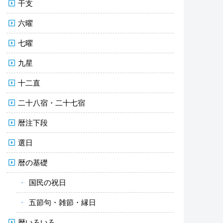
干支
六曜
七曜
九星
十二直
二十八宿・二十七宿
暦注下段
選日
暦の基礎
国民の祝日
五節句・雑節・縁日
暦いろいろ