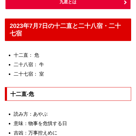
九星とは
2023年7月7日の十二直と二十八宿・二十
七宿
十二直： 危
二十八宿： 牛
二十七宿： 室
十二直-危
読み方：あやぶ
意味：物事を危惧する日
吉凶：万事控えめに