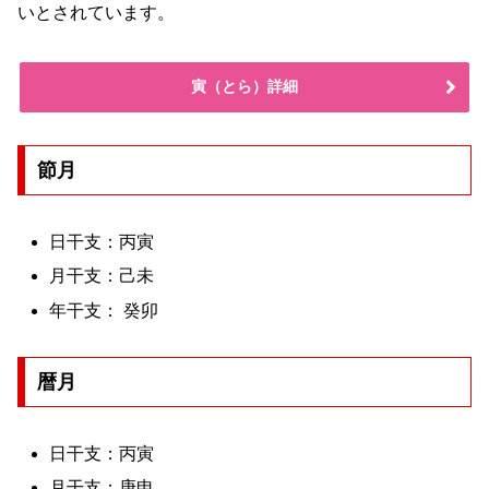
いとされています。
寅（とら）詳細
節月
日干支：丙寅
月干支：己未
年干支： 癸卯
暦月
日干支：丙寅
月干支：庚申