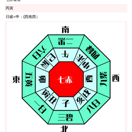
丙寅
日破=申：(西南西）