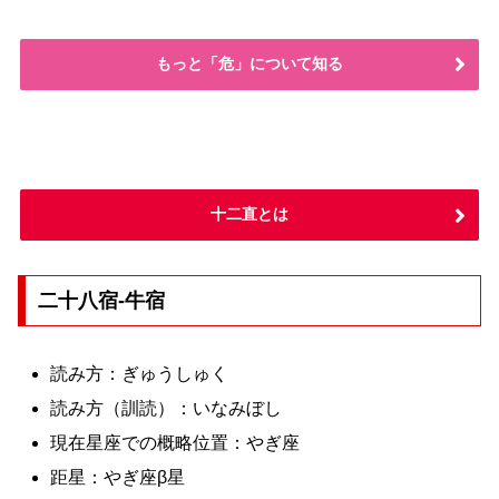
もっと「危」について知る
十二直とは
二十八宿-牛宿
読み方：ぎゅうしゅく
読み方（訓読）：いなみぼし
現在星座での概略位置：やぎ座
距星：やぎ座β星