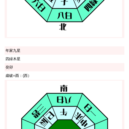
年家九星
四緑木星
癸卯
歳破=酉：(西）