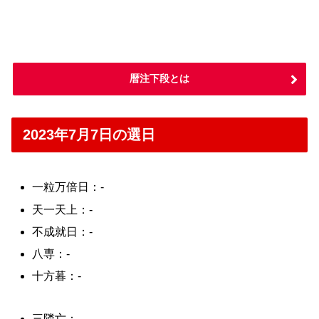
暦注下段とは
2023年7月7日の選日
一粒万倍日：-
天一天上：-
不成就日：-
八専：-
十方暮：-
三隣亡：-