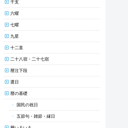
干支
六曜
七曜
九星
十二直
二十八宿・二十七宿
暦注下段
選日
暦の基礎
国民の祝日
五節句・雑節・縁日
暦いろいろ