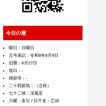
今日の暦
曜日：日曜日
元号表記：令和8年8月9日
旧暦：6月27日
祝日：-
雑節等：-
二十四節気：（立秋）
七十二候：涼風至
六曜：友引 / 日干支：乙卯