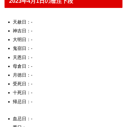
2023年4月1日の暦注下段
天赦日：-
神吉日：-
大明日：-
鬼宿日：-
天恩日：-
母倉日：-
月徳日：-
受死日：-
十死日：-
帰忌日：-
血忌日：-