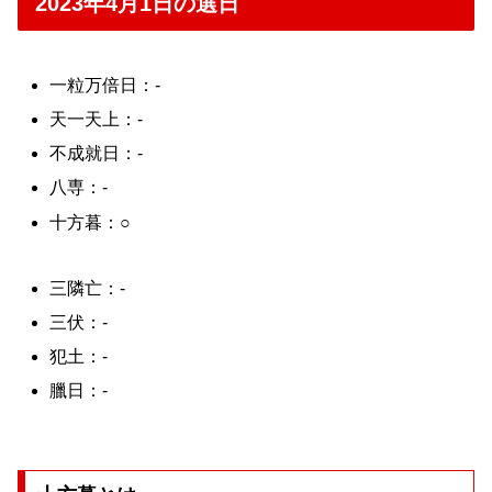
2023年4月1日の選日
一粒万倍日：-
天一天上：-
不成就日：-
八専：-
十方暮：○
三隣亡：-
三伏：-
犯土：-
臘日：-