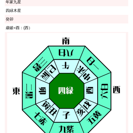
年家九星
四緑木星
癸卯
歳破=酉：(西）