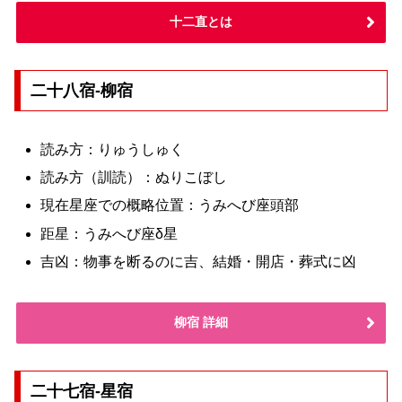
十二直とは
二十八宿-柳宿
読み方：りゅうしゅく
読み方（訓読）：ぬりこぼし
現在星座での概略位置：うみへび座頭部
距星：うみへび座δ星
吉凶：物事を断るのに吉、結婚・開店・葬式に凶
柳宿 詳細
二十七宿-星宿