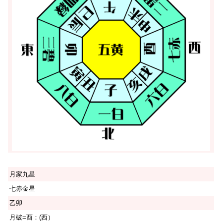
月家九星
七赤金星
乙卯
月破=酉：(西）