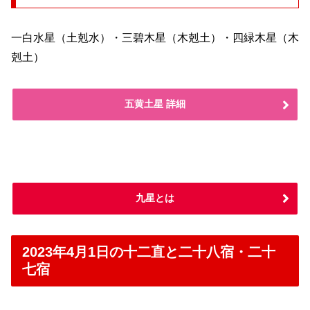
一白水星（土剋水）・三碧木星（木剋土）・四緑木星（木
剋土）
五黄土星 詳細
九星とは
2023年4月1日の十二直と二十八宿・二十
七宿