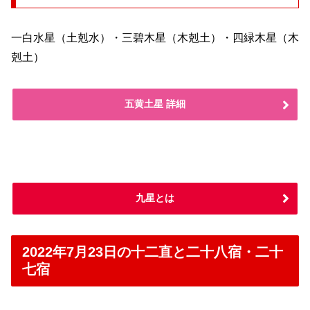
一白水星（土剋水）・三碧木星（木剋土）・四緑木星（木
剋土）
五黄土星 詳細
九星とは
2022年7月23日の十二直と二十八宿・二十
七宿