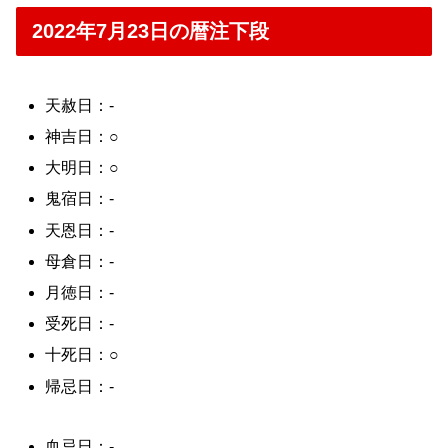
2022年7月23日の暦注下段
天赦日：-
神吉日：○
大明日：○
鬼宿日：-
天恩日：-
母倉日：-
月徳日：-
受死日：-
十死日：○
帰忌日：-
血忌日：-