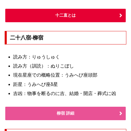
十二直とは
二十八宿-柳宿
読み方：りゅうしゅく
読み方（訓読）：ぬりこぼし
現在星座での概略位置：うみへび座頭部
距星：うみへび座δ星
吉凶：物事を断るのに吉、結婚・開店・葬式に凶
柳宿 詳細