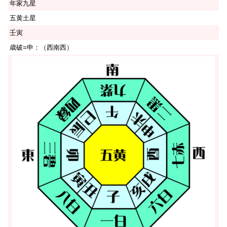
年家九星
五黄土星
壬寅
歳破=申：（西南西）